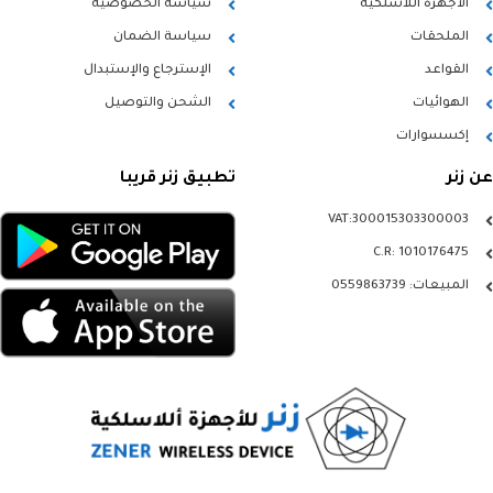
الأجهزة اللاسلكية
سياسة الخصوصية
الملحقات
سياسة الضمان
القواعد
الإسترجاع والإستبدال
الهوائيات
الشحن والتوصيل
إكسسوارات
عن زنر
تطبيق زنر قريبا
VAT:300015303300003
C.R: 1010176475
المبيعات: 0559863739