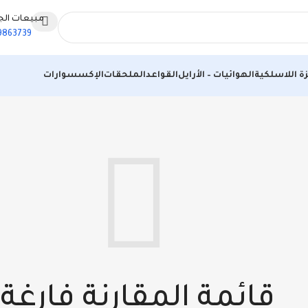
مبيعات الج
9863739
ة اللاسلكية
الهوائيات – الأرايل
القواعد
الملحقات
الإكسسوارات
قائمة المقارنة فارغة.