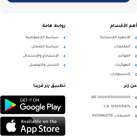
أهم الأقسام
روابط هامة
الأجهزة اللاسلكية
سياسة الخصوصية
الملحقات
سياسة الضمان
القواعد
الإسترجاع والإستبدال
الهوائيات
الشحن والتوصيل
إكسسوارات
عن زنر
تطبيق زنر قريبا
VAT:300015303300003
C.R: 1010176475
المبيعات: 0559863739