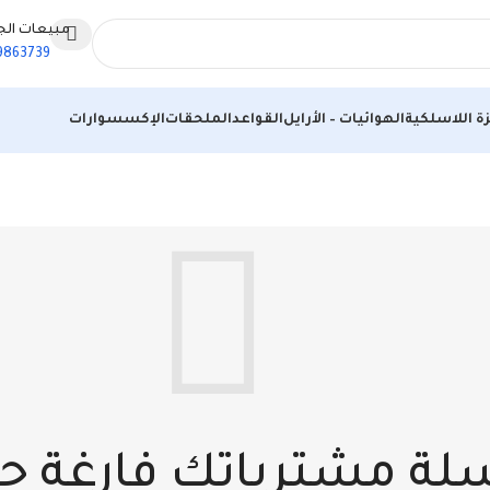
مبيعات الج
9863739
ة اللاسلكية
الهوائيات – الأرايل
القواعد
الملحقات
الإكسسوارات
لة مشترياتك فارغة حالي