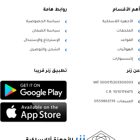
أهم الأقسام
روابط هامة
الأجهزة اللاسلكية
سياسة الخصوصية
الملحقات
سياسة الضمان
القواعد
الإسترجاع والإستبدال
الهوائيات
الشحن والتوصيل
إكسسوارات
عن زنر
تطبيق زنر قريبا
VAT:300015303300003
C.R: 1010176475
المبيعات: 0559863739