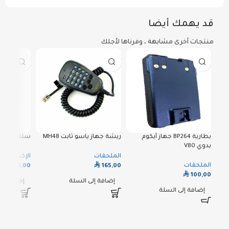
قد يهمك أيضا
منتجات أخرى مشابهة ، وفرناها لأجلك
بطارية BP264 جهاز آيكوم
ريشة جهاز ياسو ثابت MH48
سلك ولاعة 
يدوي V80
الملحقات
الإكسسوار
⃁
⃁
الملحقات
25,00
165,00
⃁
100,00
إضافة إلى السلة
إضافة إلى
إضافة إلى السلة