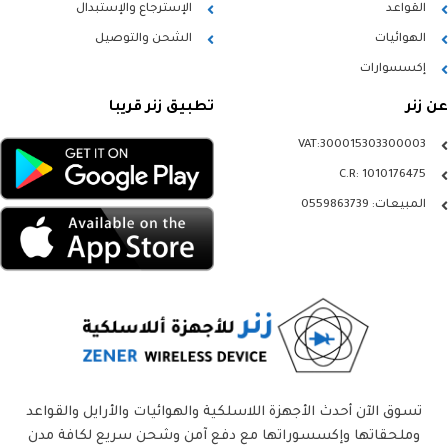
القواعد
الإسترجاع والإستبدال
الهوائيات
الشحن والتوصيل
إكسسوارات
عن زنر
تطبيق زنر قريبا
VAT:300015303300003
C.R: 1010176475
المبيعات: 0559863739
تسوق الآن أحدث الأجهزة اللاسلكية والهوائيات والأرايل والقواعد
وملحقاتها وإكسسوراتها مع دفع آمن وشحن سريع لكافة مدن